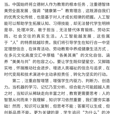
当。
中国始终将立德树人作为教育的根本任务，注重德智体
美劳全面发展，强调“健康第一”教育理念，这既源自我们
的优秀文化传统，也是基于对人才成长规律的把握。人工智
能可以帮助学生拓展认知、习得技能，却无法替代学生明辨
是非、处理冲突、敢于担当，无法替代体育锻炼、劳动实
践、社会交往的真实生活。人工智能越发展，这些属
于“人”的特质就越珍贵。我们将引导学生在知行合一中坚
定理想信念，在体育活动、劳动教育中养成健康生活方式，
在多元文化高度交汇中厚植“各美其美”的文化自信、涵
养“美美与共”的包容之心。要让学生既仰望星空、又脚踏
实地，怀揣推动社会进步、增进人类福祉的信念与追求，在
时代变局和技术演进中主动承担责任，转化为坚实的行动。
第二，注重启智增慧，增强学生内驱力、判断力、创造
力。
当机器的学习、记忆乃至分析、综合能力可能超越人类
之时，当知识从稀缺走向丰富之时，教育更需要思考：人的
智慧从何而来？我理解，知识学习依然重要，我们要夯实基
础！然而，知识可以复制，但思考不能；答案可以生成，但
创新品质不能。更为关键的是，学生追问“为什么”的冲