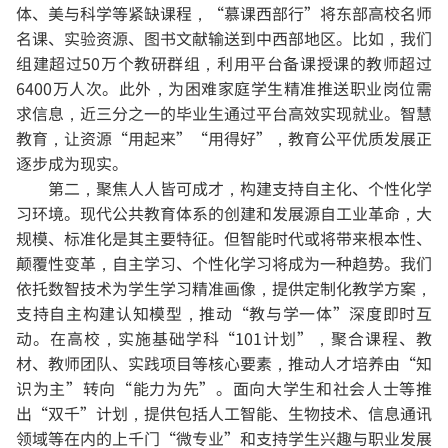
体、美与科学等紧缺课程，“慕课西部行”将东部高校名师
名课、实验资源、图书文献输送到中西部地区。比如，我们
组建超过50万个教研群组，利用平台备课授课的教师超过
6400万人次。此外，为困难家庭学生精准推送职业岗位需
求信息，近三分之一的毕业生通过平台高效实现就业。智慧
教育，让资源“用起来”“用得好”，教育公平优质发展正
逐步成为现实。
第二，聚焦人人皆可成才，构建支持自主化、个性化学
习环境。
现代公共教育体系的创建和发展源自工业革命，大
规模、标准化是其主要特征。但智能时代或将带来根本性、
颠覆性变革，自主学习、个性化学习将成为一种趋势。我们
依托数智技术为学生学习精准画像，提供定制化教学方案，
支持自主构建认知模型，推动“教与学一体”深度即时互
动。在高校，实施基础学科“101计划”，聚合课程、教
材、教师团队、实践项目等核心要素，推动人才培养由“知
识为主”转向“能力为先”。面向大学生和社会人士等推
出“双千”计划，提供包括人工智能、生物技术、信息通讯
领域等在内的上千门“微专业”和支持学生兴趣与职业发展