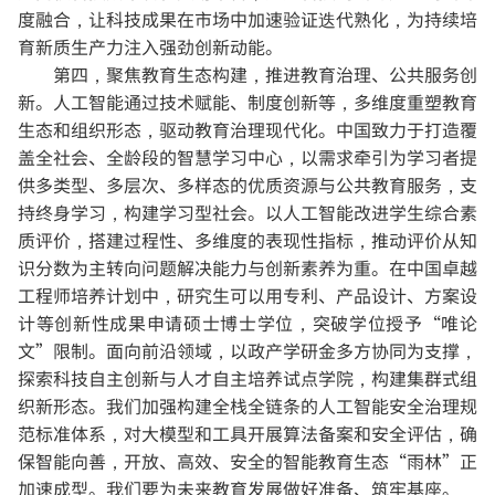
度融合，让科技成果在市场中加速验证迭代熟化，为持续培
育新质生产力注入强劲创新动能。
第四，聚焦教育生态构建，推进教育治理、公共服务创
新。
人工智能通过技术赋能、制度创新等，多维度重塑教育
生态和组织形态，驱动教育治理现代化。中国致力于打造覆
盖全社会、全龄段的智慧学习中心，以需求牵引为学习者提
供多类型、多层次、多样态的优质资源与公共教育服务，支
持终身学习，构建学习型社会。以人工智能改进学生综合素
质评价，搭建过程性、多维度的表现性指标，推动评价从知
识分数为主转向问题解决能力与创新素养为重。在中国卓越
工程师培养计划中，研究生可以用专利、产品设计、方案设
计等创新性成果申请硕士博士学位，突破学位授予“唯论
文”限制。面向前沿领域，以政产学研金多方协同为支撑，
探索科技自主创新与人才自主培养试点学院，构建集群式组
织新形态。我们加强构建全栈全链条的人工智能安全治理规
范标准体系，对大模型和工具开展算法备案和安全评估，确
保智能向善，开放、高效、安全的智能教育生态“雨林”正
加速成型。我们要为未来教育发展做好准备、筑牢基座。