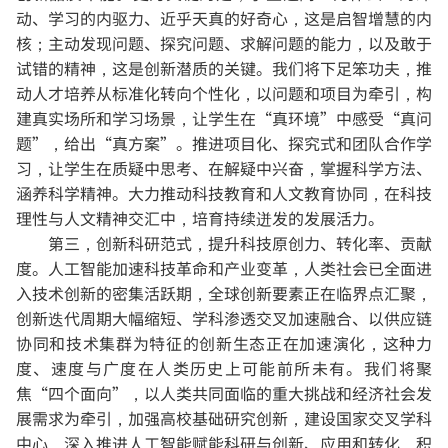
动、学习的内驱力、近乎天真的好奇心，这是启智增慧的内
核；主动发现问题、探究问题、求解问题的能力，以及敢于
试错的精神，这是创新潜质的关键。我们将下足笨功夫，推
动人才培养从标准化转向个性化，以问题和项目为牵引，构
建真实场所和学习场景，让学生在“真环境”中感受“真问
题”，给出“真方案”。推进项目化、探究式和团队合作学
习，让学生在质疑中思考、在解疑中兴奋，掌握科学方法、
涵养科学精神。大力推动科技教育和人文教育协同，在科技
理性与人文精神交汇中，培育持续迸发的发展活力。
第三，创新科研范式，提升科技原创力、转化率、贡献
度。
人工智能加速科技革命和产业变革，人类社会已全面进
入技术创新的密集活跃期，全球创新要素正在临界点汇聚，
创新迭代周期大幅缩短、学科渗透交叉加速融合、以供应链
协同和技术集群为特征的创新生态正在加速演化，这种力
度、速度与广度在人类历史上可能前所未有。我们将聚
焦“四个面向”，以人类共同面临的重大挑战和经济社会发
展需求为牵引，加强高校基础研究创新，建设国家交叉学科
中心，深入推进人工智能赋能科研与创新、应用和转化，积